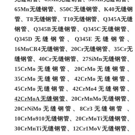
65Mn无缝钢管、S50C无缝钢管、K40无缝钢
管、T8无缝钢管、T10无缝钢管、Q345A无缝
钢管、Q345B无缝钢管、Q345C无缝钢管、
Q345D无缝钢管、Q345E无缝钢管、
16MnCR4无缝钢管、20Cr无缝钢管、35Cr无
缝钢管、40Cr无缝钢管、27SiMn无缝钢管、
15CrMo无缝钢管、20CrMo无缝钢管、
35CrMo无缝钢管、42CrMo无缝钢管、
45CrMo无缝钢管、42CrMo4无缝钢管、
42CrMoA无缝钢管
、20CrMnMo无缝钢管、
20CrNiMo无缝钢管、8Cr3无缝钢管 、
10CrMo910无缝钢管、20CrMoTi无缝钢管、
30CrMnTi无缝钢管、12Cr1MoV无缝钢管、