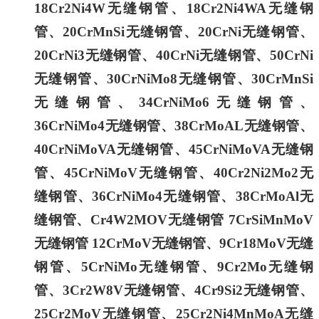
18Cr2Ni4W无缝钢管、18Cr2Ni4WA无缝钢
管、20CrMnSi无缝钢管、20CrNi无缝钢管、
20CrNi3无缝钢管、40CrNi无缝钢管、50CrNi
无缝钢管、30CrNiMo8无缝钢管、30CrMnSi
无缝钢管、34CrNiMo6无缝钢管、
36CrNiMo4无缝钢管、38CrMoAL无缝钢管、
40CrNiMoVA无缝钢管、45CrNiMoVA无缝钢
管、45CrNiMoV无缝钢管、40Cr2Ni2Mo2无
缝钢管、36CrNiMo4无缝钢管、38CrMoAl无
缝钢管、Cr4W2MOV无缝钢管 7CrSiMnMoV
无缝钢管 12CrMoV无缝钢管、9Cr18MoV无缝
钢管、5CrNiMo无缝钢管、9Cr2Mo无缝钢
管、3Cr2W8V无缝钢管、4Cr9Si2无缝钢管、
25Cr2MoV无缝钢管、25Cr2Ni4MnMoA无缝