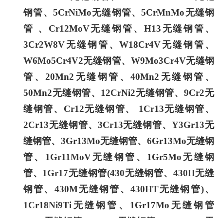
钢管、5CrNiMo无缝钢管、5CrMnMo无缝钢
管 、Cr12MoV无缝钢管、H13无缝钢管、
3Cr2W8V无缝钢管、W18Cr4V无缝钢管、
W6Mo5Cr4V2无缝钢管、W9Mo3Cr4V无缝钢
管、20Mn2无缝钢管、40Mn2无缝钢管、
50Mn2无缝钢管、12CrNi2无缝钢管、9Cr2无
缝钢管、Cr12无缝钢管、 1Cr13无缝钢管、
2Cr13无缝钢管、3Cr13无缝钢管、Y3Gr13无
缝钢管、3Gr13Mo无缝钢管、6Gr13Mo无缝钢
管、1Gr11MoV无缝钢管、1Gr5Mo无缝钢
管、1Gr17无缝钢管(430无缝钢管、430H无缝
钢管、430M无缝钢管、430HT无缝钢管)、
1Cr18Ni9Ti无缝钢管、1Gr17Mo无缝钢管