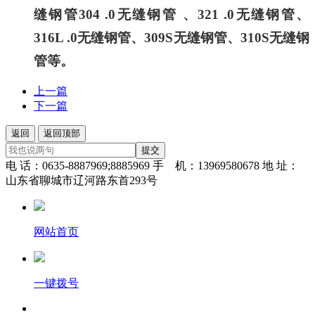
缝钢管304 .0无缝钢管 、321 .0无缝钢管、
316L .0无缝钢管、309S无缝钢管、310S无缝钢
管等。
上一篇
下一篇
返回
返回顶部
提交
电 话：0635-8887969;8885969 手 机：13969580678 地 址：
山东省聊城市辽河路东首293号
网站首页
一键拨号