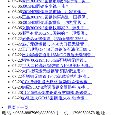
06-06
今日30CrNi3圆钢市场价格行情 _ 实…
06-06
30CrNi3圆钢多少钱一吨？
06-06
30CrNi3圆钢批发市场 _ 厂家直销 …
06-06
正品30CrNi3圆钢购买渠道 _ 国标保…
06-06
30CrNi3圆钢现货供应 _ 切割零售 …
06-06
采购30CrNi3圆钢找哪家？_ 源头工…
06-06
哪里有卖30CrNi3圆钢的？_ 现货供…
07-22
耐低温无缝钢管 q235b无缝管 356*…
07-22
热扩无缝钢管 Q345E大口径无缝管 …
07-22
工厂现货Q345B无缝钢管石油化工99…
07-22
压力容器管道用16MnDG低温无缝钢管…
07-22
销售 06cr19ni10 5mm不锈钢无缝管…
07-22
T5大口径高压锅炉管 A106B美标无缝…
07-22
大口径喷漆无缝钢管 消防管道用20…
07-22
不锈钢无缝管 19476流体管执行标准…
02-20
GCr15球化退火棒材 滚动轴承钢含碳…
02-20
供应SUJ2轴承调质钢全硬熟料 光棒…
02-20
GCr15轴承钢本钢退火材圆棒 高碳铬…
02-20
热轧退火GCr15圆钢 退火材 轴承钢…
尾页
下一页
电 话：0635-8887969;8885969 手 机：13969580678 地 址：