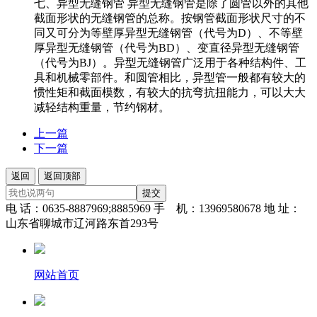
七、异型无缝钢管 异型无缝钢管是除了圆管以外的其他
截面形状的无缝钢管的总称。按钢管截面形状尺寸的不
同又可分为等壁厚异型无缝钢管（代号为D）、不等壁
厚异型无缝钢管（代号为BD）、变直径异型无缝钢管
（代号为BJ）。异型无缝钢管广泛用于各种结构件、工
具和机械零部件。和圆管相比，异型管一般都有较大的
惯性矩和截面模数，有较大的抗弯抗扭能力，可以大大
减轻结构重量，节约钢材。
上一篇
下一篇
返回
返回顶部
提交
电 话：0635-8887969;8885969 手 机：13969580678 地 址：
山东省聊城市辽河路东首293号
网站首页