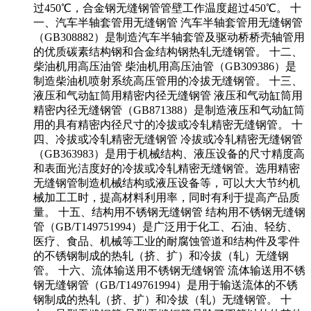
过450℃，合金钢无缝钢管管壁工作温度超过450℃。 十
一、汽车半轴套管用无缝钢管 汽车半轴套管用无缝钢管
（GB308882）是制造汽车半轴套管及驱动桥桥壳轴管用
的优质碳素结构钢和合金结构钢热轧无缝钢管。 十二、
柴油机用高压油管 柴油机用高压油管（GB309386）是
制造柴油机喷射系统高压管用的冷拔无缝钢管。 十三、
液压和气动缸筒用精密内径无缝钢管 液压和气动缸筒用
精密内径无缝钢管（GB871388）是制造液压和气动缸筒
用的具有精密内径尺寸的冷拔或冷轧精密无缝钢管。 十
四、冷拔或冷轧精密无缝钢管 冷拔或冷轧精密无缝钢管
（GB363983）是用于机械结构、液压设备的尺寸精度高
和表面光洁度好的冷拔或冷轧精密无缝钢管。选用精密
无缝钢管制造机械结构或液压设备等，可以大大节约机
械加工工时，提高材料利用率，同时有利于提高产品质
量。 十五、结构用不锈钢无缝钢管 结构用不锈钢无缝钢
管（GB/T149751994）是广泛用于化工、石油、轻纺、
医疗、食品、机械等工业的耐腐蚀管道和结构件及零件
的不锈钢制成的热轧（挤、扩）和冷拔（轧）无缝钢
管。 十六、流体输送用不锈钢无缝钢管 流体输送用不锈
钢无缝钢管（GB/T149761994）是用于输送流体的不锈
钢制成的热轧（挤、扩）和冷拔（轧）无缝钢管。 十