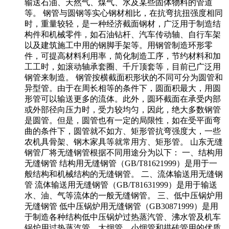
输送石油、天然气、煤气、水及某些固体物料的管道
等。 钢管与圆钢等实心钢材相比，在抗弯抗扭强度相同
时，重量较轻，是一种经济截面钢材，广泛用于制造结
构件和机械零件，如石油钻杆、汽车传动轴、自行车架
以及建筑施工中用的钢脚手架等。用钢管制造环形零
件，可提高材料利用率，简化制造工序，节约材料和加
工工时，如滚动轴承套圈、千斤顶套等，目前已广泛用
钢管来制造。 钢管按横截面积形状的不同可分为圆管和
异型管。由于在周长相等的条件下，圆面积最大，用圆
形管可以输送更多的流体。此外，圆环截面在承受内部
或外部径向压力时，受力较均匀，因此，绝大多数钢管
是圆管。但是，圆管也有一定的局限性，如在受平面弯
曲的条件下，圆管就不如方、矩形管抗弯强度大，一些
农机具骨架、钢木家具等就常用方、矩形管。 山东无缝
钢管厂将无缝钢管根据不同用途分为以下： 一、结构用
无缝钢管 结构用无缝钢管（GB/T81621999）是用于一
般结构和机械结构的无缝钢管。 二、流体输送用无缝钢
管 流体输送用无缝钢管（GB/T81631999）是用于输送
水、油、气等流体的一般无缝钢管。 三、低中压锅炉用
无缝钢管 低中压锅炉用无缝钢管（GB30871999）是用
于制造各种结构低中压锅炉过热蒸汽管、沸水管及机车
锅炉用过热蒸汽管、大烟管、小烟管和拱砖管用的优质