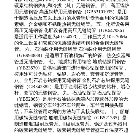
碳素结构钢热轧和冷拔（轧）无缝钢管。 四、高压锅炉
用无缝钢管 高压锅炉用无缝钢管（GB53101995）是用
于制造高压及其以上压力的水管锅炉受热面用的优质碳
素钢、合金钢和不锈耐热钢无缝钢管。 五、化肥设备用
高压无缝钢管 化肥设备用高压无缝钢管（GB647986）
是适用于工作温度为40～400℃、工作压力为10～30Ma
的化工设备和管道的优质碳素结构钢和合金钢无缝钢
管。 六、石油裂化用无缝钢管 石油裂化用无缝钢管
（GB994888）是适用于石油精炼厂的炉管、热交换器和
管道无缝钢管。 七、地质钻探用钢管 地质钻探用钢管
（YB23570）是供地质部门进行岩心钻探使用的钢管，
按用途可分为钻杆、钻铤、岩心管、套管和沉淀管等。
八、金刚石岩芯钻探用无缝钢管 金刚石岩芯钻探用无缝
钢管（GB342382）是用于金刚石岩芯钻探的钻杆、岩心
杆、套管的无缝钢管。 九、石油钻探管 石油钻探管
（YB52865）是用于石油钻探两端内加厚或外加厚的无
缝钢管。钢管分车丝和不车丝两种，车丝管用接头联
结，不车丝管用对焊的方法与工具接头联结。 十、船舶
用碳钢无缝钢管 船舶用碳钢无缝钢管（GB521385）是
制造船舶I级耐压管系、Ⅱ级耐压管系、锅炉及过热器用
的碳素钢无缝钢管。碳素钢无缝钢管管壁工作温度不超