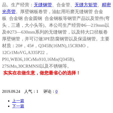
品。生产经营：
无缝钢管
、合金管、
无缝方矩管
、
精密
光亮管
、厚壁钢板卷管，油缸用珩磨无缝钢管
合金
板 合金钢 合金圆钢 合金钢板等钢管产品以及管件
(
弯
头，三通，大小头等
)
。本公司生产经营
Φ6—219mm
以
及
Φ273—630mm
系列的无缝钢管，以及特大口径板卷
厚壁钢管，并可订做
3PE
防腐钢管以及保温钢管。主要
材质：
20#
，
45#
，
Q345B(16MN),15CRMO
，
12Cr1MoVG,A335P22
，
P91,WB36,10CrMo910,16Mn(Q345B),
27SiMn,30CRMNSI
以及不锈钢等。
实实在在做生意，做您最省心的选择！
2019.09.24 人气：
1
评论：
0
上一篇
下一篇