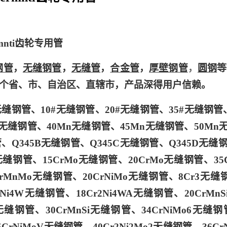
rmnti齿轮专用管
钢管
，
无缝钢管
，
无缝管
，
合金管
，
厚壁钢管
，
圆钢
等
多个省、市、自治区、直辖市，产品深得用户信赖。
无缝钢管、10#无缝钢管、20#无缝钢管、35#无缝钢管
n无缝钢管、40Mn无缝钢管、45Mn无缝钢管、50Mn
Q345B无缝钢管、Q345C无缝钢管、Q345D无缝钢
无缝钢管、15CrMo无缝钢管、20CrMo无缝钢管、35
CrMnMo无缝钢管、20CrNiMo无缝钢管、8Cr3无缝钢
2Ni4W无缝钢管、18Cr2Ni4WA无缝钢管、20CrM
8无缝钢管、30CrMnSi无缝钢管、34CrNiMo6无缝
5CrNiMoV无缝钢管、40Cr2Ni2Mo2无缝钢管、36C