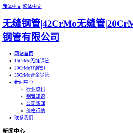
简体中文
繁体中文
无缝钢管|42CrMo无缝管|20C
钢管有限公司
网站首页
15CrMo无缝钢管
20CrMnTi钢管厂
35CrMo合金钢管
新闻中心
行业资讯
钢管知识
公司新闻
价格行情
联系我们
新闻中心