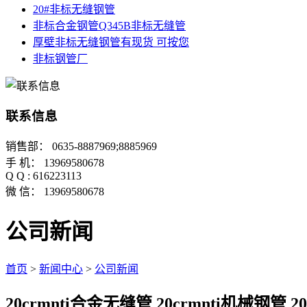
20#非标无缝钢管
非标合金钢管Q345B非标无缝管
厚壁非标无缝钢管有现货 可按您
非标钢管厂
联系信息
销售部： 0635-8887969;8885969
手 机： 13969580678
Q Q : 616223113
微 信： 13969580678
公司新闻
首页
>
新闻中心
>
公司新闻
20crmnti合金无缝管 20crmnti机械钢管 