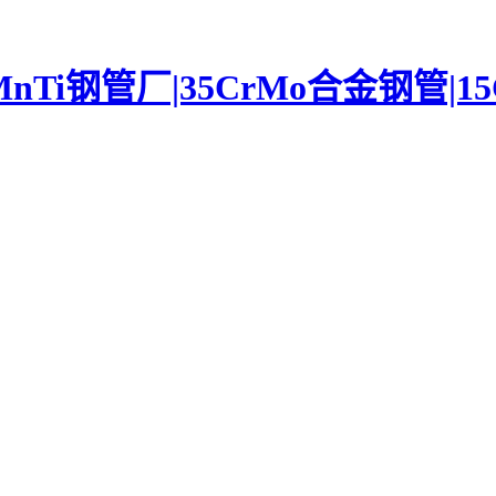
rMnTi钢管厂|35CrMo合金钢管