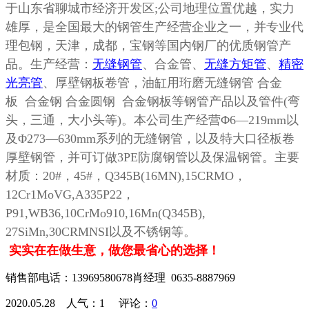
于山东省聊城市经济开发区
;
公司地理位置优越，实力
雄厚，是全国最大的钢管生产经营企业之一，并专业代
理包钢，天津，成都，宝钢等国内钢厂的优质钢管产
品。生产经营：
无缝钢管
、合金管、
无缝方矩管
、
精密
光亮管
、厚壁钢板卷管，油缸用珩磨无缝钢管
合金
板 合金钢 合金圆钢 合金钢板等钢管产品以及管件
(
弯
头，三通，大小头等
)
。本公司生产经营
Φ6—219mm
以
及
Φ273—630mm
系列的无缝钢管，以及特大口径板卷
厚壁钢管，并可订做
3PE
防腐钢管以及保温钢管。主要
材质：
20#
，
45#
，
Q345B(16MN),15CRMO
，
12Cr1MoVG,A335P22
，
P91,WB36,10CrMo910,16Mn(Q345B),
27SiMn,30CRMNSI
以及不锈钢等。
实实在在做生意，做您最省心的选择！
销售部电话：13969580678肖经理 0635-8887969
2020.05.28 人气：
1
评论：
0