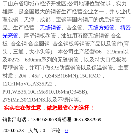
于山东省聊城市经济开发区
;
公司地理位置优越，实力
雄厚，是全国最大的钢管生产经营企业之一，并专业代
理包钢，天津，成都，宝钢等国内钢厂的优质钢管产
品。生产经营：
无缝钢管
、合金管、
无缝方矩管
、
精密
光亮管
、厚壁钢板卷管，油缸用珩磨无缝钢管
合金
板 合金钢 合金圆钢 合金钢板等钢管产品以及管件
(
弯
头，三通，大小头等
)
。本公司生产经营
Φ6—219mm
以
及
Φ273—630mm
系列的无缝钢管，以及特大口径板卷
厚壁钢管，并可订做
3PE
防腐钢管以及保温钢管。主要
材质：
20#
，
45#
，
Q345B(16MN),15CRMO
，
12Cr1MoVG,A335P22
，
P91,WB36,10CrMo910,16Mn(Q345B),
27SiMn,30CRMNSI
以及不锈钢等。
实实在在做生意，做您最省心的选择！
销售部电话：13969580678肖经理 0635-8887969
2020.05.28 人气：
0
评论：
0