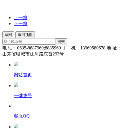
上一篇
下一篇
返回
返回顶部
提交
电 话：0635-8887969;8885969 手 机：13969580678 地 址：
山东省聊城市辽河路东首293号
网站首页
一键拨号
客服QQ