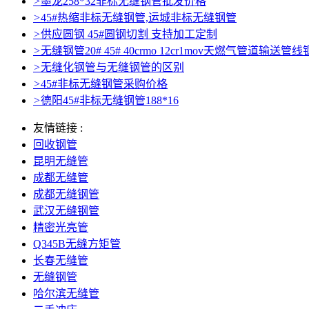
>
墨龙258*32非标无缝钢管批发价格
>
45#热缩非标无缝钢管,运城非标无缝钢管
>
供应圆钢 45#圆钢切割 支持加工定制
>
无缝钢管20# 45# 40crmo 12cr1mov天燃气管道输送管线
>
无缝化钢管与无缝钢管的区别
>
45#非标无缝钢管采购价格
>
德阳45#非标无缝钢管188*16
友情链接 :
回收钢管
昆明无缝管
成都无缝管
成都无缝钢管
武汉无缝钢管
精密光亮管
Q345B无缝方矩管
长春无缝管
无缝钢管
哈尔滨无缝管