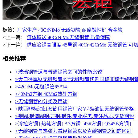
标签：
厂家生产
40CrNiMo
无缝钢管
耐腐蚀性好
合金管
<
上一篇：
流体输送 40CrNiMo无缝钢管 质量保障
>
下一篇：
供应冶钢高强度 45号钢 40Cr 42CrMo 无缝钢管 可
相关推荐
>
玻璃钢管道与普通钢管之间的性能比较
>
大口径厚壁无缝钢管45#无缝钢管切割国标非标无缝钢
>
42CrMo无缝钢管65*14
>
40Mn2方钢 40Mn2热轧方钢
>
无缝钢管的分类及用途
>
陕西非标油缸套筒用钢管厂家￥45#油缸无缝钢管价格
>
锻圆,锻造圆钢/方钢/锻件,专业服务,专注品质,交货期短
>
冷拉方钢 | 热轧方钢 | A3方钢 | 45#方钢 | Q345B方钢 |
>
无缝钢管与热张力减径钢管以及直缝钢管之间的区别