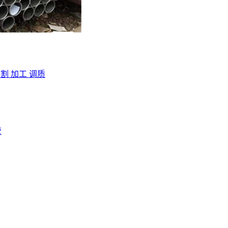
切割 加工 调质
管