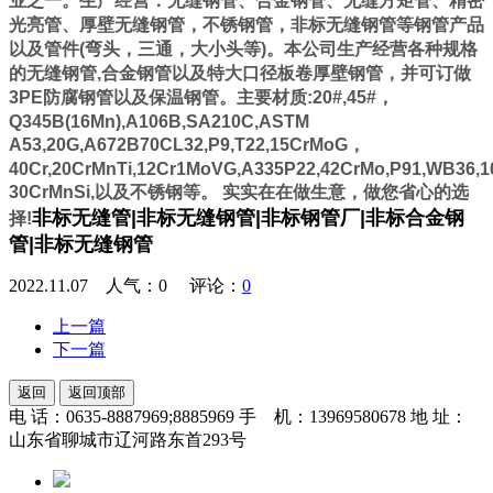
业之一。生产经营：无缝钢管、合金钢管、无缝方矩管、精密
光亮管、厚壁无缝钢管，不锈钢管，非标无缝钢管等钢管产品
以及管件(弯头，三通，大小头等)。本公司生产经营各种规格
的无缝钢管,合金钢管以及特大口径板卷厚壁钢管，并可订做
3PE防腐钢管以及保温钢管。主要材质:20#,45#，
Q345B(16Mn),A106B,SA210C,ASTM
A53,20G,A672B70CL32,P9,T22,15CrMoG，
40Cr,20CrMnTi,12Cr1MoVG,A335P22,42CrMo,P91,WB36,1
30CrMnSi,以及不锈钢等。 实实在在做生意，做您省心的选
非标无缝管|非标无缝钢管|非标钢管厂|非标合金钢
择!
管|非标无缝钢管
2022.11.07 人气：
0
评论：
0
上一篇
下一篇
返回
返回顶部
电 话：0635-8887969;8885969 手 机：13969580678 地 址：
山东省聊城市辽河路东首293号